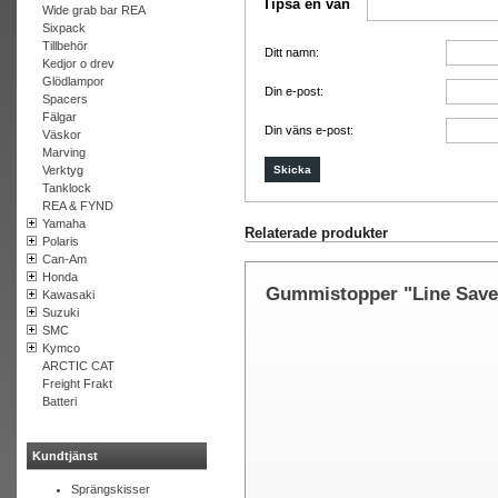
Tipsa en vän
Wide grab bar REA
Sixpack
Tillbehör
Ditt namn:
Kedjor o drev
Glödlampor
Din e-post:
Spacers
Fälgar
Din väns e-post:
Väskor
Marving
Verktyg
Tanklock
REA & FYND
Yamaha
Relaterade produkter
Polaris
Can-Am
Honda
Gummistopper "Line Save
Kawasaki
Suzuki
SMC
Kymco
ARCTIC CAT
Freight Frakt
Batteri
Kundtjänst
Sprängskisser