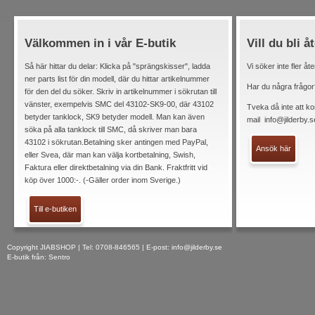
Välkommen in i vår E-butik
Vill du bli å
Så här hittar du delar: Klicka på "sprängskisser", ladda
Vi söker inte fler åt
ner parts list för din modell, där du hittar artikelnummer
Har du några frågor
för den del du söker. Skriv in artikelnummer i sökrutan till
vänster, exempelvis SMC del 43102-SK9-00, där 43102
Tveka då inte att ko
betyder tanklock, SK9 betyder modell. Man kan även
mail
info@jilderby.s
söka på alla tanklock till SMC, då skriver man bara
43102 i sökrutan.Betalning sker antingen med PayPal,
Ansök här
eller Svea, där man kan välja kortbetalning, Swish,
Faktura eller direktbetalning via din Bank. Fraktfritt vid
köp över 1000:-. (-Gäller order inom Sverige.)
Till e-butiken
Copyright JIABSHOP | Tel: 0708-846565 | E-post:
info@jilderby.se
E-butik från: Sentro