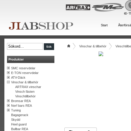
Start
Återförsä
Vinschar & tillbehör
Vinschtillb
Produkter
SMC reservdelar
E-TON reservdelar
ATV-Däck
Vinschar & tillbehör
ARTRAX vinschar
Vinsch fästen
Vinschtillbehör
Bromsar REA
Nerf bars REA
Tuning
Bagagerack
Skydd
Heel guard
Bullbar REA