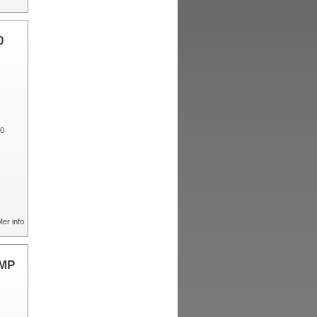
0
er info
MP