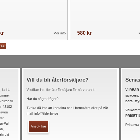
kr
580 kr
Mer info
M
>>
Vill du bli återförsäljare?
Senas
, ladda
Vi söker inte fler återförsäljare för närvarande.
Vi REAR 
elnummer
spacers,
Har du några frågor?
rutan till
bars, sty
är 43102
Tveka då inte att kontakta oss i formuläret eller på vår
Välkomme
 även
mail
info@jilderby.se
PRISET!!
ara
ayPal,
Priserna
Ansök här
sh,
itt vid