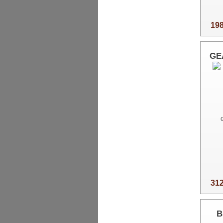
198
GEA
312
B