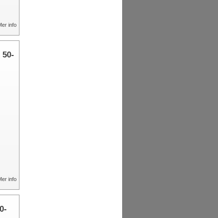
er info
 50-
er info
0-