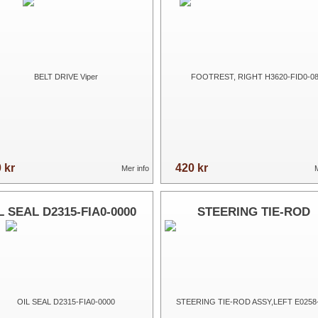
FID0-0800
 kr
420 kr
Mer info
M
L SEAL D2315-FIA0-0000
STEERING TIE-ROD
ASSY,LEFT E0258-GJA0-0