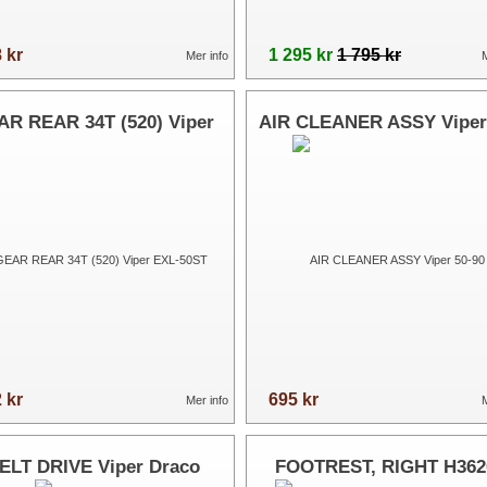
 kr
1 295 kr
1 795 kr
Mer info
M
R REAR 34T (520) Viper
AIR CLEANER ASSY Viper
EXL-50ST
90
 kr
695 kr
Mer info
M
ELT DRIVE Viper Draco
FOOTREST, RIGHT H362