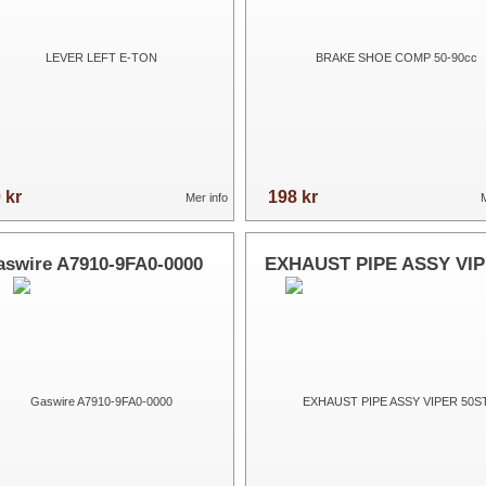
 kr
198 kr
Mer info
M
aswire A7910-9FA0-0000
EXHAUST PIPE ASSY VI
50ST