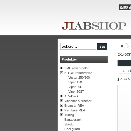
EXL-50S
Produkter
SMC reservdelar
E-TON reservdelar
Vector 250/300
1
2
3
4
5
Viper 150
Viper 90R
Viper 50ST
ATV-Däck
Vinschar & tillbehör
Bromsar REA
Nerf bars REA
Tuning
Bagagerack
Skydd
Heel guard