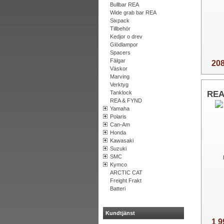
Bullbar REA
Wide grab bar REA
Sixpack
Tillbehör
Kedjor o drev
Glödlampor
Spacers
Fälgar
208
Väskor
Marving
Verktyg
REA
Tanklock
REA & FYND
Yamaha
Polaris
Can-Am
Honda
Kawasaki
Suzuki
SMC
Kymco
ARCTIC CAT
Freight Frakt
Batteri
Kundtjänst
1 9