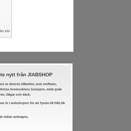
er info
te nytt från JIABSHOP
nu ut diverse tillbehör, som nerfbars,
 Artrax bromsskivor, bumpers, wide grab
ren, fälgar och däck.
n in i webshopen för att fynda till HALVA
 är redan avdragna.