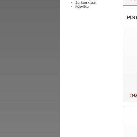
Sprängskisser
Köpvillkor
PIS
193