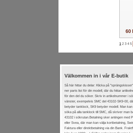
60 
1
2
3
4
5
Välkommen in i vår E-butik
Så här hittar du delar: Klicka på "sprängskisser"
ner parts list för din modell, där du hittar artik
för den del du söker. Skriv in artikelnummer i sök
vänster, exempelvis SMC del 43102-SK9-00, d
betyder tanklock, SK9 betyder modell. Man kan
söka på alla tanklock till SMC, då skriver man b
43102 i sökrutan.Betalning sker antingen med P
eller Svea, där man kan välja kortbetalning, Swi
Faktura eller direktbetalning via din Bank. Fraktfr