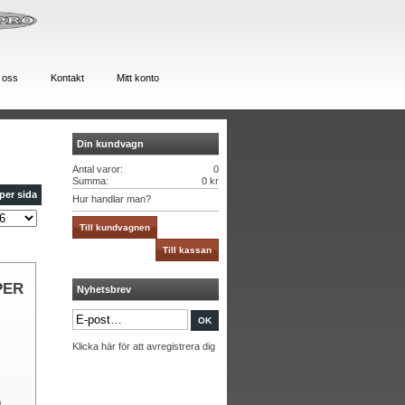
 oss
Kontakt
Mitt konto
Din kundvagn
Antal varor:
0
Summa:
0 kr
per sida
Hur handlar man?
Till kundvagnen
Till kassan
PER
Nyhetsbrev
Klicka här för att avregistrera dig