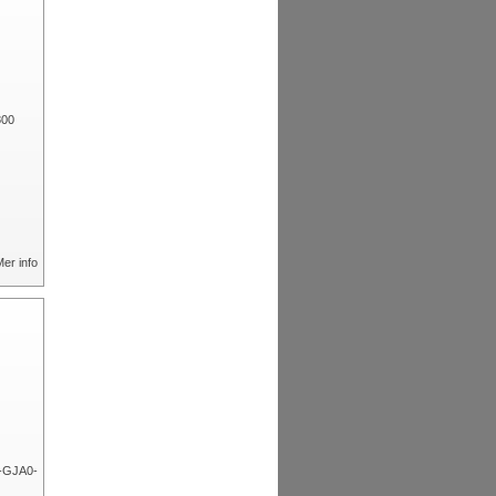
er info
000