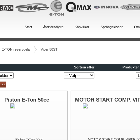
Start
Återförsäljare
Köpvillkor
Sprängskisser
Om
E-TON reservdelar
Viper 50ST
T
Sortera efter
Produkter 
>>
Piston E-Ton 50cc
MOTOR START COMP. VI
50