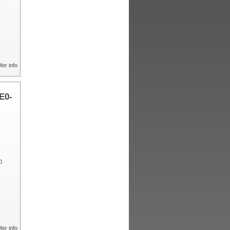
er info
E0-
er info