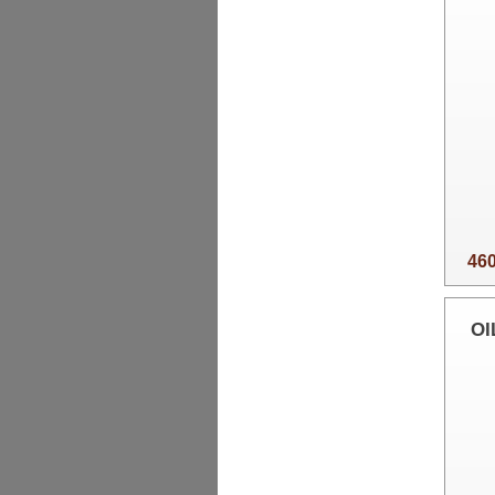
460
OI