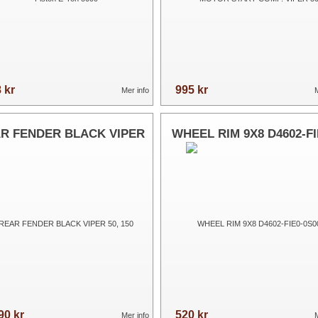
 kr
995 kr
Mer info
M
R FENDER BLACK VIPER
WHEEL RIM 9X8 D4602-FI
50, 150
0S00
90 kr
520 kr
Mer info
M