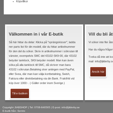
Köpvillkor
Välkommen in i vår E-butik
Vill du bli å
Så här hittar du delar: Klicka på "sprängskisser", ladda
Vi söker inte fler åt
ner parts list för din modell, där du hittar artikelnummer
Har du några frågor
för den del du söker. Skriv in artikelnummer i sökrutan till
vänster, exempelvis SMC del 43102-SK9-00, där 43102
Tveka då inte att ko
betyder tanklock, SK9 betyder modell. Man kan även
mail
info@jilderby.s
söka på alla tanklock till SMC, då skriver man bara
43102 i sökrutan.Betalning sker antingen med PayPal,
Ansök här
eller Svea, där man kan välja kortbetalning, Swish,
Faktura eller direktbetalning via din Bank. Fraktfritt vid
köp över 1000:-. (-Gäller order inom Sverige.)
Till e-butiken
Copyright JIABSHOP | Tel: 0708-846565 | E-post:
info@jilderby.se
E-butik från: Sentro