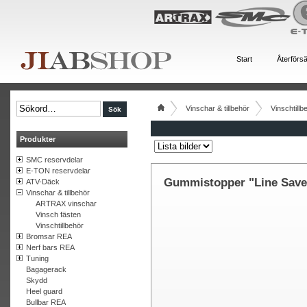
Start
Återförsä
Vinschar & tillbehör
Vinschtillb
Produkter
SMC reservdelar
E-TON reservdelar
Gummistopper "Line Save
ATV-Däck
Vinschar & tillbehör
ARTRAX vinschar
Vinsch fästen
Vinschtillbehör
Bromsar REA
Nerf bars REA
Tuning
Bagagerack
Skydd
Heel guard
Bullbar REA