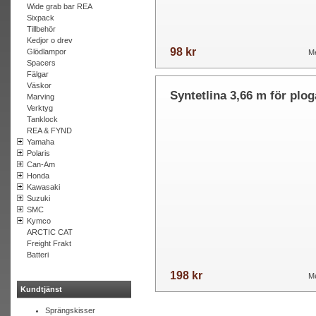
Wide grab bar REA
Sixpack
Tillbehör
Kedjor o drev
98 kr
Glödlampor
Me
Spacers
Fälgar
Väskor
Syntetlina 3,66 m för plog
Marving
Verktyg
m.m.
Tanklock
REA & FYND
Yamaha
Polaris
Can-Am
Honda
Kawasaki
Suzuki
SMC
Kymco
ARCTIC CAT
Freight Frakt
Batteri
198 kr
Me
Kundtjänst
Sprängskisser