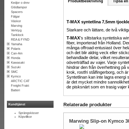
Produktbeskrivning
Tipsa en
Kedjor o drev
Glödlampor
Spacers
Fälgar
Väskor
T-MAX syntetlina 7,5mm tjockl
Marving
Starkare och lättare, de två viktig
Verktyg
Tanklock
T-MAX
’s slitstarka syntetiska w
REA & FYND
fiber, importerad från Holland.
Den
Yamaha
många offroad-entusiast över hel
Polaris
och det blir aldrig veck eller stick
Can-Am
behandlade delar, vilket resulterar
Honda
oöverträffad av vajer.
Varje synte
Kawasaki
hindrar den från överhettning på
Suzuki
krok, rostfri stålfingerborg, och ä
SMC
Kymco
Syntetlinan kan inte lagra energi 
ARCTIC CAT
är det mycket mindre sannolikhet a
Freight Frakt
de pisksnärt som en trasig vajer
k
Batteri
Relaterade produkter
Kundtjänst
Sprängskisser
Köpvillkor
Marwing Slip-on Kymco 3