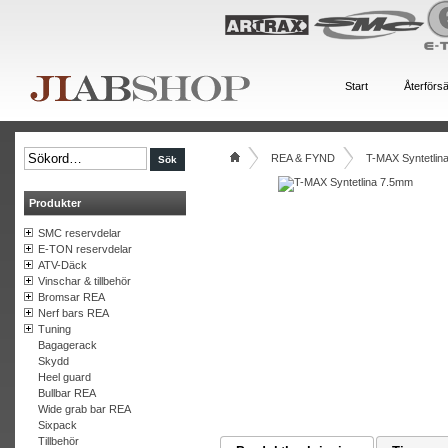
Start
Återförsä
REA & FYND
T-MAX Syntetlin
Produkter
SMC reservdelar
E-TON reservdelar
ATV-Däck
Vinschar & tillbehör
Bromsar REA
Nerf bars REA
Tuning
Bagagerack
Skydd
Heel guard
Bullbar REA
Wide grab bar REA
Sixpack
Tillbehör