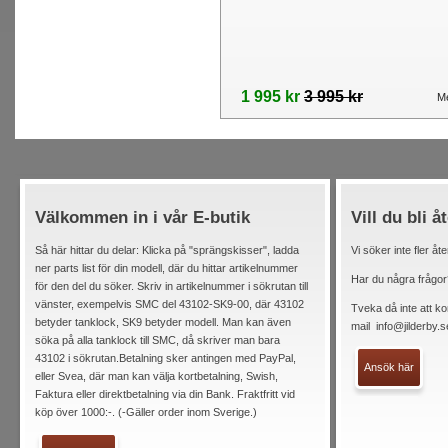
1 995 kr
3 995 kr
Me
Välkommen in i vår E-butik
Vill du bli å
Så här hittar du delar: Klicka på "sprängskisser", ladda
Vi söker inte fler åt
ner parts list för din modell, där du hittar artikelnummer
Har du några frågor
för den del du söker. Skriv in artikelnummer i sökrutan till
vänster, exempelvis SMC del 43102-SK9-00, där 43102
Tveka då inte att ko
betyder tanklock, SK9 betyder modell. Man kan även
mail
info@jilderby.s
söka på alla tanklock till SMC, då skriver man bara
43102 i sökrutan.Betalning sker antingen med PayPal,
Ansök här
eller Svea, där man kan välja kortbetalning, Swish,
Faktura eller direktbetalning via din Bank. Fraktfritt vid
köp över 1000:-. (-Gäller order inom Sverige.)