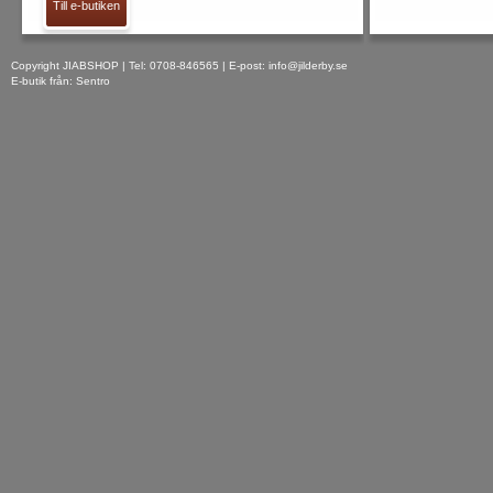
Till e-butiken
Copyright JIABSHOP | Tel: 0708-846565 | E-post:
info@jilderby.se
E-butik från: Sentro