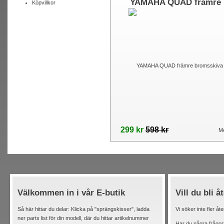
YAMAHA QUAD främre
Köpvillkor
bromsskiva
299 kr
598 kr
Me
Välkommen in i vår E-butik
Vill du bli å
Så här hittar du delar: Klicka på "sprängskisser", ladda
Vi söker inte fler åt
ner parts list för din modell, där du hittar artikelnummer
Har du några frågor