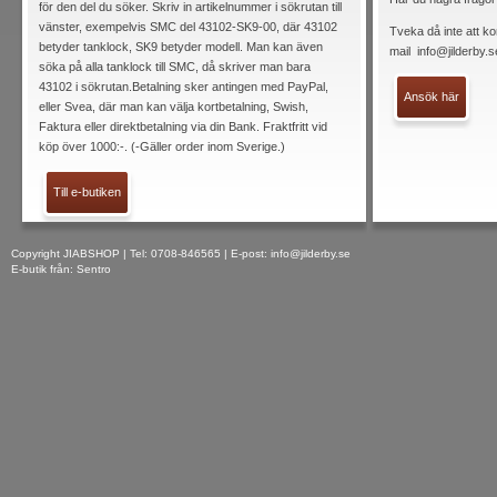
för den del du söker. Skriv in artikelnummer i sökrutan till
vänster, exempelvis SMC del 43102-SK9-00, där 43102
Tveka då inte att ko
betyder tanklock, SK9 betyder modell. Man kan även
mail
info@jilderby.s
söka på alla tanklock till SMC, då skriver man bara
43102 i sökrutan.Betalning sker antingen med PayPal,
Ansök här
eller Svea, där man kan välja kortbetalning, Swish,
Faktura eller direktbetalning via din Bank. Fraktfritt vid
köp över 1000:-. (-Gäller order inom Sverige.)
Till e-butiken
Copyright JIABSHOP | Tel: 0708-846565 | E-post:
info@jilderby.se
E-butik från: Sentro