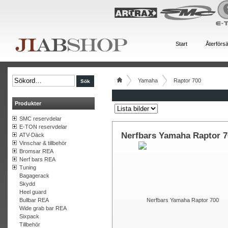
Start
Återförsä
Yamaha
Raptor 700
Produkter
SMC reservdelar
E-TON reservdelar
Nerfbars Yamaha Raptor 7
ATV-Däck
Vinschar & tillbehör
Bromsar REA
Nerf bars REA
Tuning
Bagagerack
Skydd
Heel guard
Bullbar REA
Wide grab bar REA
Sixpack
Tillbehör