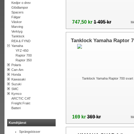
Kedjor o drev
Glödlampor
Spacers
Fälgar
747,50 kr
1 495 kr
Väskor
Me
Marving
Verktyg
Tanklock
Tanklock Yamaha Raptor 7
REA & FYND
Yamaha
svart
YFZ-450
Raptor 700
Raptor 350
Polaris
Can-Am
Honda
Kawasaki
Suzuki
SMC
Kymco
ARCTIC CAT
Freight Frakt
Batteri
169 kr
369 kr
Me
Kundtjänst
Sprängskisser