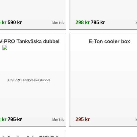
 kr
590 kr
298 kr
795 kr
Mer info
M
V-PRO Tankväska dubbel
E-Ton cooler box
 kr
795 kr
295 kr
Mer info
M