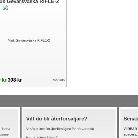
uk Gevärsväska RIFLE-2
 kr
398 kr
Mer info
Vill du bli återförsäljare?
Senas
, ladda
Vi söker inte fler återförsäljare för närvarande.
Vi REAR 
elnummer
spacers,
Har du några frågor?