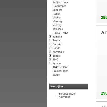
Kedjor o drev
Glödlampor
Spacers
Fälgar
295
Väskor
Marving
Verktyg
Tanklock
AT
REA & FYND
Yamaha
Polaris
Can-Am
Honda
Kawasaki
Suzuki
SMC
Kymco
ARCTIC CAT
Freight Frakt
Batteri
Kundtjänst
298
Sprängskisser
Köpvillkor