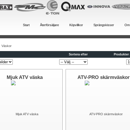
Start
Återförsäljare
Köpvillkor
Sprängskisser
Om
Väskor
Sortera efter
Produkter 
Mjuk ATV väska
ATV-PRO skärmväskor