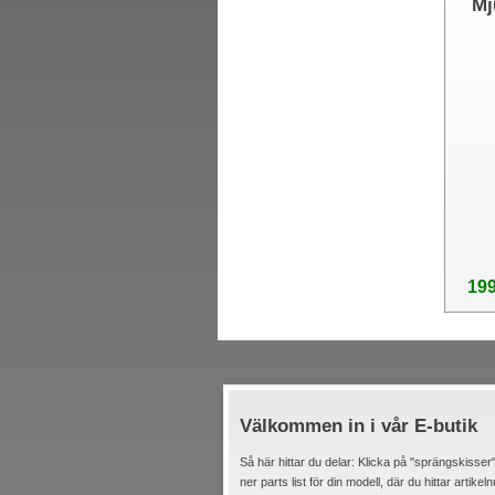
Mj
199
Välkommen in i vår E-butik
Så här hittar du delar: Klicka på "sprängskisser"
ner parts list för din modell, där du hittar artik