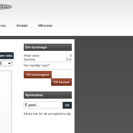
 oss
Kontakt
Mitt konto
Din kundvagn
per sida
Antal varor:
0
Summa:
0 kr
Hur handlar man?
Till kundvagnen
Till kassan
Nyhetsbrev
Klicka här för att avregistrera dig