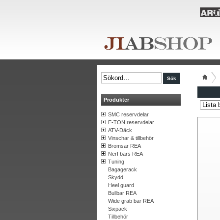
Produkter
SMC reservdelar
E-TON reservdelar
ATV-Däck
Vinschar & tillbehör
Bromsar REA
Nerf bars REA
Tuning
Bagagerack
Skydd
Heel guard
Bullbar REA
Wide grab bar REA
Sixpack
Tillbehör