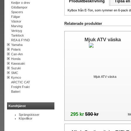
Produktbeskrivning
Tipsa en
Kedjor o drev
Glödlampor
Kylbox från E-Ton, som rymmer en 6-pack dr
Spacers
Fälgar
Väskor
Relaterade produkter
Marving
Verktyg
Tanklock
Mjuk ATV väska
REA & FYND
Yamaha
Polaris
Can-Am
Honda
Kawasaki
Suzuki
SMC
Kymco
ARCTIC CAT
Freight Frakt
Batteri
Kundtjänst
295 kr
590 kr
Me
Sprängskisser
Köpvillkor