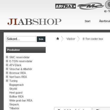
Start
Återförsä
Väskor
E-Ton cooler box
Produkter
SMC reservdelar
E-TON reservdelar
ATV-Däck
Vinschar & tillbehör
Bromsar REA
Nerf bars REA
Tuning
Bagagerack
Skydd
Heel guard
Bullbar REA
Wide grab bar REA
Sixpack
Tillbehör