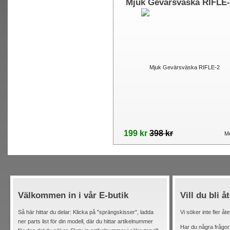
Mjuk Gevärsväska RIFLE
199 kr
398 kr
Me
Välkommen in i vår E-butik
Vill du bli å
Så här hittar du delar: Klicka på "sprängskisser", ladda
Vi söker inte fler åt
ner parts list för din modell, där du hittar artikelnummer
Har du några frågor