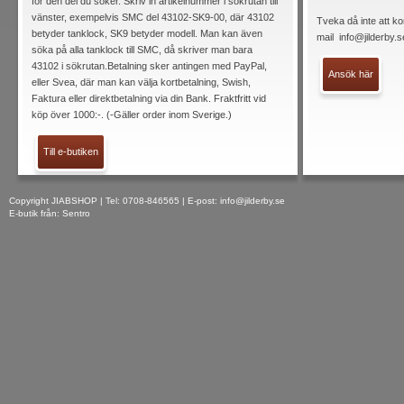
för den del du söker. Skriv in artikelnummer i sökrutan till
vänster, exempelvis SMC del 43102-SK9-00, där 43102
Tveka då inte att ko
betyder tanklock, SK9 betyder modell. Man kan även
mail
info@jilderby.s
söka på alla tanklock till SMC, då skriver man bara
43102 i sökrutan.Betalning sker antingen med PayPal,
Ansök här
eller Svea, där man kan välja kortbetalning, Swish,
Faktura eller direktbetalning via din Bank. Fraktfritt vid
köp över 1000:-. (-Gäller order inom Sverige.)
Till e-butiken
Copyright JIABSHOP | Tel: 0708-846565 | E-post:
info@jilderby.se
E-butik från: Sentro