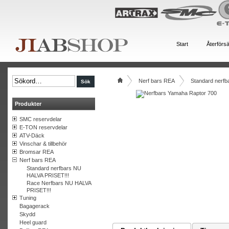
Start
Återförsä
Nerf bars REA
Standard nerf
Produkter
SMC reservdelar
E-TON reservdelar
ATV-Däck
Vinschar & tillbehör
Bromsar REA
Nerf bars REA
Standard nerfbars NU
HALVA PRISET!!!
Race Nerfbars NU HALVA
PRISET!!!
Tuning
Bagagerack
Skydd
Heel guard