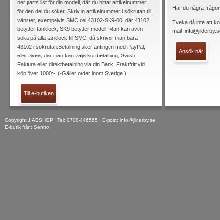
ner parts list för din modell, där du hittar artikelnummer
Har du några frågor
för den del du söker. Skriv in artikelnummer i sökrutan till
vänster, exempelvis SMC del 43102-SK9-00, där 43102
Tveka då inte att ko
betyder tanklock, SK9 betyder modell. Man kan även
mail
info@jilderby.s
söka på alla tanklock till SMC, då skriver man bara
43102 i sökrutan.Betalning sker antingen med PayPal,
Ansök här
eller Svea, där man kan välja kortbetalning, Swish,
Faktura eller direktbetalning via din Bank. Fraktfritt vid
köp över 1000:-. (-Gäller order inom Sverige.)
Till e-butiken
Copyright JIABSHOP | Tel: 0708-846565 | E-post:
info@jilderby.se
E-butik från: Sentro