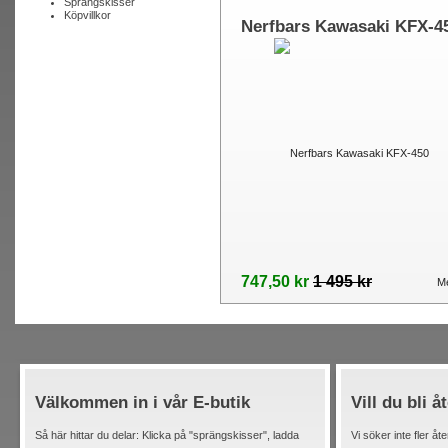
Sprängskisser
Köpvillkor
Nerfbars Kawasaki KFX-4
747,50 kr
1 495 kr
Me
Välkommen in i vår E-butik
Vill du bli å
Så här hittar du delar: Klicka på "sprängskisser", ladda
Vi söker inte fler åt