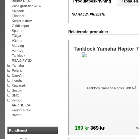
Produktbeskrivning
Tipsa en
Bullbar REA
Wide grab bar REA
Sixpack
NU HALVA PRISET!!!
Tillbehör
Kedjor o drev
Glödlampor
Spacers
Relaterade produkter
Fälgar
Väskor
Marving
Tanklock Yamaha Raptor 7
Verktyg
blå
Tanklock
REA & FYND
Yamaha
Polaris
Can-Am
Honda
Kawasaki
Suzuki
SMC
Kymco
ARCTIC CAT
Freight Frakt
Batteri
169 kr
369 kr
Me
Kundtjänst