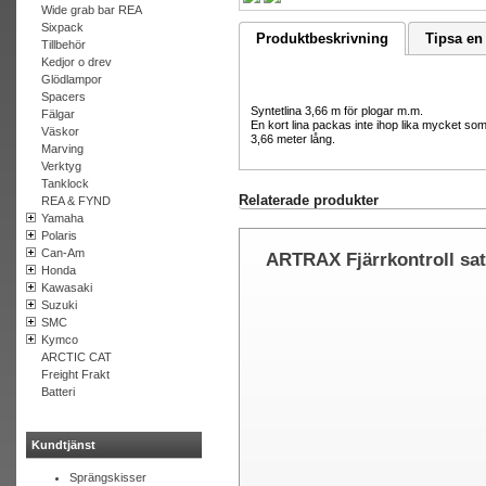
Wide grab bar REA
Sixpack
Produktbeskrivning
Tipsa en
Tillbehör
Kedjor o drev
Glödlampor
Spacers
Syntetlina 3,66 m för plogar m.m.
Fälgar
En kort lina packas inte ihop lika mycket som e
Väskor
3,66 meter lång.
Marving
Verktyg
Tanklock
Relaterade produkter
REA & FYND
Yamaha
Polaris
Can-Am
ARTRAX Fjärrkontroll sa
Honda
Radio
Kawasaki
Suzuki
SMC
Kymco
ARCTIC CAT
Freight Frakt
Batteri
Kundtjänst
Sprängskisser