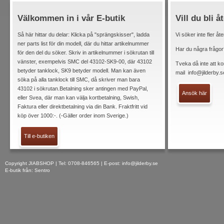
Välkommen in i vår E-butik
Vill du bli å
Så här hittar du delar: Klicka på "sprängskisser", ladda
Vi söker inte fler åt
ner parts list för din modell, där du hittar artikelnummer
Har du några frågor
för den del du söker. Skriv in artikelnummer i sökrutan till
vänster, exempelvis SMC del 43102-SK9-00, där 43102
Tveka då inte att ko
betyder tanklock, SK9 betyder modell. Man kan även
mail
info@jilderby.s
söka på alla tanklock till SMC, då skriver man bara
43102 i sökrutan.Betalning sker antingen med PayPal,
Ansök här
eller Svea, där man kan välja kortbetalning, Swish,
Faktura eller direktbetalning via din Bank. Fraktfritt vid
köp över 1000:-. (-Gäller order inom Sverige.)
Till e-butiken
Copyright JIABSHOP | Tel: 0708-846565 | E-post:
info@jilderby.se
E-butik från: Sentro