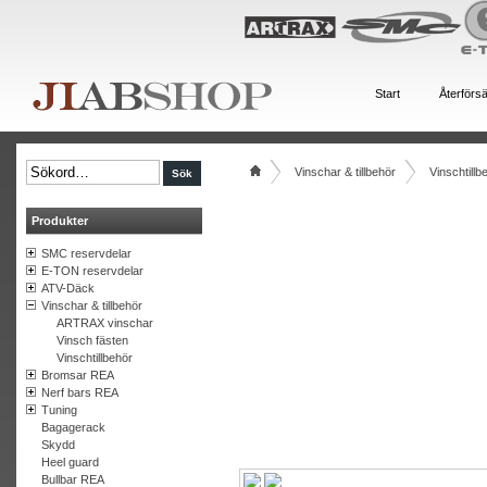
Start
Återförsä
Vinschar & tillbehör
Vinschtillb
Produkter
SMC reservdelar
E-TON reservdelar
ATV-Däck
Vinschar & tillbehör
ARTRAX vinschar
Vinsch fästen
Vinschtillbehör
Bromsar REA
Nerf bars REA
Tuning
Bagagerack
Skydd
Heel guard
Bullbar REA