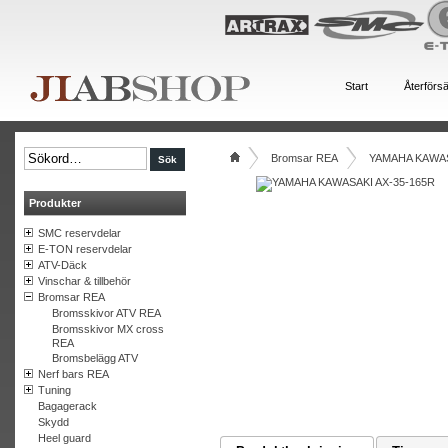
Start
Återförsä
Bromsar REA
YAMAHA KAWAS
Produkter
SMC reservdelar
E-TON reservdelar
ATV-Däck
Vinschar & tillbehör
Bromsar REA
Bromsskivor ATV REA
Bromsskivor MX cross
REA
Bromsbelägg ATV
Nerf bars REA
Tuning
Bagagerack
Skydd
Heel guard