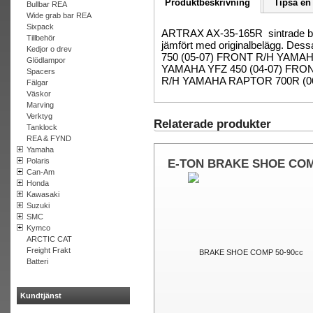
Produktbeskrivning
Tipsa en
Bullbar REA
Wide grab bar REA
Sixpack
ARTRAX AX-35-165R sintrade bro
Tillbehör
jämfört med originalbelägg. De
Kedjor o drev
750 (05-07) FRONT R/H YAMA
Glödlampor
YAMAHA YFZ 450 (04-07) FRO
Spacers
R/H YAMAHA RAPTOR 700R (0
Fälgar
Väskor
Marving
Verktyg
Relaterade produkter
Tanklock
REA & FYND
Yamaha
Polaris
E-TON BRAKE SHOE CO
Can-Am
50-90cc
Honda
Kawasaki
Suzuki
SMC
Kymco
ARCTIC CAT
Freight Frakt
Batteri
Kundtjänst