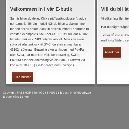
Välkommen in i vår E-butik
Vill du bli å
Så här hittar du delar: Klicka på "sprängskisser", ladda
Vi söker inte fler åt
ner parts list för din modell, där du hittar artikelnummer
Har du några frågor
för den del du söker. Skriv in artikelnummer i sökrutan till
vänster, exempelvis SMC del 43102-SK9-00, där 43102
Tveka då inte att ko
betyder tanklock, SK9 betyder modell. Man kan även
mail
info@jilderby.s
söka på alla tanklock till SMC, då skriver man bara
43102 i sökrutan.Betalning sker antingen med PayPal,
Ansök här
eller Svea, där man kan välja kortbetalning, Swish,
Faktura eller direktbetalning via din Bank. Fraktfritt vid
köp över 1000:-. (-Gäller order inom Sverige.)
Till e-butiken
Copyright JIABSHOP | Tel: 0708-846565 | E-post:
info@jilderby.se
E-butik från: Sentro