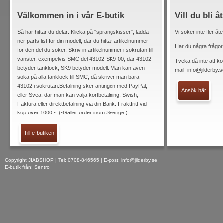
Välkommen in i vår E-butik
Vill du bli å
Så här hittar du delar: Klicka på "sprängskisser", ladda
Vi söker inte fler åt
ner parts list för din modell, där du hittar artikelnummer
Har du några frågor
för den del du söker. Skriv in artikelnummer i sökrutan till
vänster, exempelvis SMC del 43102-SK9-00, där 43102
Tveka då inte att ko
betyder tanklock, SK9 betyder modell. Man kan även
mail
info@jilderby.s
söka på alla tanklock till SMC, då skriver man bara
43102 i sökrutan.Betalning sker antingen med PayPal,
Ansök här
eller Svea, där man kan välja kortbetalning, Swish,
Faktura eller direktbetalning via din Bank. Fraktfritt vid
köp över 1000:-. (-Gäller order inom Sverige.)
Till e-butiken
Copyright JIABSHOP | Tel: 0708-846565 | E-post:
info@jilderby.se
E-butik från: Sentro