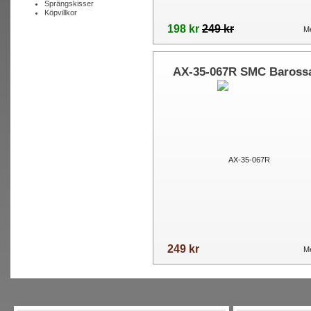
Sprängskisser
Köpvillkor
198 kr
249 kr
Me
AX-35-067R SMC Baross
Kasea Dinli
249 kr
Me