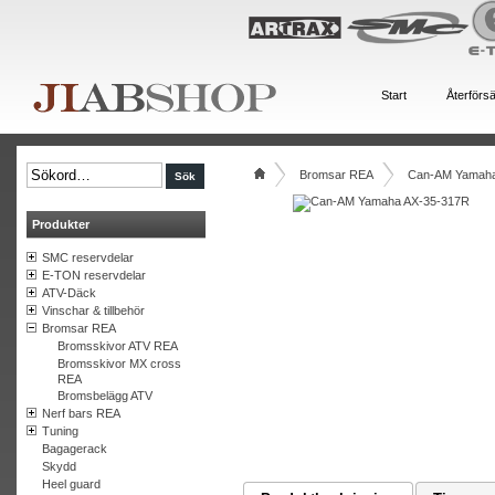
Start
Återförsä
Bromsar REA
Can-AM Yamaha
Produkter
SMC reservdelar
E-TON reservdelar
ATV-Däck
Vinschar & tillbehör
Bromsar REA
Bromsskivor ATV REA
Bromsskivor MX cross
REA
Bromsbelägg ATV
Nerf bars REA
Tuning
Bagagerack
Skydd
Heel guard