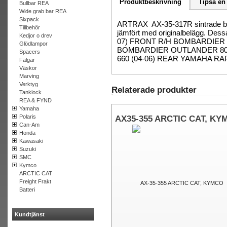
Produktbeskrivning
Tipsa en
Bullbar REA
Wide grab bar REA
Sixpack
ARTRAX AX-35-317R sintrade bro
Tillbehör
jämfört med originalbelägg. Des
Kedjor o drev
07) FRONT R/H BOMBARDIER 
Glödlampor
BOMBARDIER OUTLANDER 800 
Spacers
660 (04-06) REAR YAMAHA RA
Fälgar
Väskor
Marving
Verktyg
Relaterade produkter
Tanklock
REA & FYND
Yamaha
Polaris
AX35-355 ARCTIC CAT, KY
Can-Am
Honda
Kawasaki
Suzuki
SMC
Kymco
ARCTIC CAT
Freight Frakt
Batteri
Kundtjänst