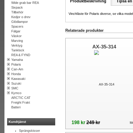
Produktbeskrivning
Tipsa en
Wide grab bar REA
Sixpack
Tillbehör
Vinchfäste för Polaris diverse, se vilka modell
Kedjor o drev
Glödlampor
Spacers
Relaterade produkter
Fälgar
Väskor
Marving
Verktyg
AX-35-314
Tanklock
REA & FYND
Yamaha
Polaris
Can-Am
Honda
Kawasaki
Suzuki
SMC
Kymco
ARCTIC CAT
Freight Frakt
Batteri
198 kr
249 kr
Kundtjänst
Me
Sprängskisser