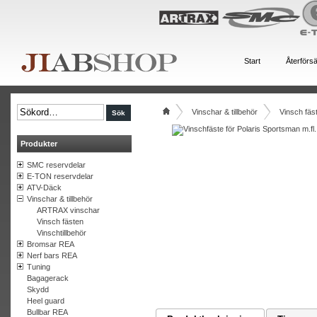
Start
Återförsä
Vinschar & tillbehör
Vinsch fäs
Produkter
SMC reservdelar
E-TON reservdelar
ATV-Däck
Vinschar & tillbehör
ARTRAX vinschar
Vinsch fästen
Vinschtillbehör
Bromsar REA
Nerf bars REA
Tuning
Bagagerack
Skydd
Heel guard
Bullbar REA