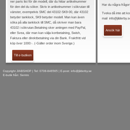
ner parts list för din modell, där du hittar artikelnummer
Har du några frågor
för den del du söker. Skriv in artikelnummer i sökrutan till
vänster, exempelvis SMC del 43102-SK9-00, där 43102
Tveka då inte att ko
betyder tanklock, SK9 betyder modell. Man kan även
mail
info@jilderby.s
söka på alla tanklock till SMC, då skriver man bara
43102 i sökrutan.Betalning sker antingen med PayPal,
Ansök här
eller Svea, där man kan välja kortbetalning, Swish,
Faktura eller direktbetalning via din Bank. Fraktfritt vid
köp över 1000:-. (-Gäller order inom Sverige.)
Till e-butiken
Copyright JIABSHOP | Tel: 0708-846565 | E-post:
info@jilderby.se
E-butik från: Sentro