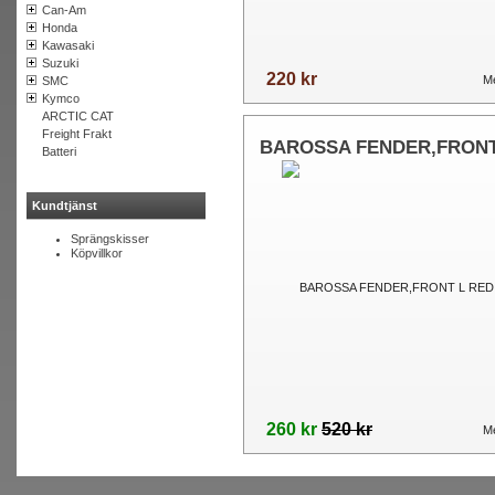
Can-Am
Honda
Kawasaki
Suzuki
220 kr
Me
SMC
Kymco
ARCTIC CAT
Freight Frakt
BAROSSA FENDER,FRONT
Batteri
BLACK 51552-ATG-00
Kundtjänst
Sprängskisser
Köpvillkor
260 kr
520 kr
Me