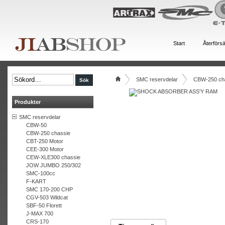
Start
Återförsä
SMC reservdelar
CBW-250 ch
Produkter
SMC reservdelar
CBW-50
CBW-250 chassie
CBT-250 Motor
CEE-300 Motor
CEW-XLE300 chassie
JOW JUMBO 250/302
SMC-100cc
F-KART
SMC 170-200 CHP
CGV-503 Wildcat
SBF-50 Florett
J-MAX 700
CRS-170