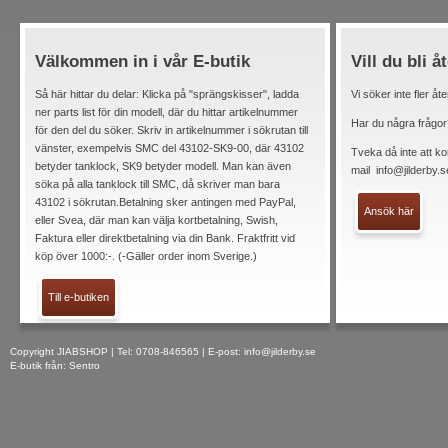
Välkommen in i vår E-butik
Vill du bli å
Så här hittar du delar: Klicka på "sprängskisser", ladda
Vi söker inte fler åt
ner parts list för din modell, där du hittar artikelnummer
Har du några frågor
för den del du söker. Skriv in artikelnummer i sökrutan till
vänster, exempelvis SMC del 43102-SK9-00, där 43102
Tveka då inte att ko
betyder tanklock, SK9 betyder modell. Man kan även
mail
info@jilderby.s
söka på alla tanklock till SMC, då skriver man bara
43102 i sökrutan.Betalning sker antingen med PayPal,
Ansök här
eller Svea, där man kan välja kortbetalning, Swish,
Faktura eller direktbetalning via din Bank. Fraktfritt vid
köp över 1000:-. (-Gäller order inom Sverige.)
Till e-butiken
Copyright JIABSHOP | Tel: 0708-846565 | E-post:
info@jilderby.se
E-butik från: Sentro