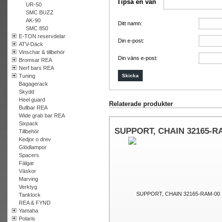
Tipsa en vän
UR-50
SMC BUZZ
AK-90
Ditt namn:
SMC 850
E-TON reservdelar
Din e-post:
ATV-Däck
Vinschar & tillbehör
Din väns e-post:
Bromsar REA
Nerf bars REA
Tuning
Bagagerack
Skydd
Heel guard
Relaterade produkter
Bullbar REA
Wide grab bar REA
Sixpack
SUPPORT, CHAIN 32165-R
Tillbehör
Kedjor o drev
00
Glödlampor
Spacers
Fälgar
Väskor
Marving
Verktyg
Tanklock
REA & FYND
Yamaha
Polaris