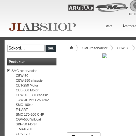
Start
Återförsä
SMC reservdelar
CBW-50
Produkter
SMC reservdelar
CBW-50
CBW-250 chassie
CBT-250 Motor
CEE-300 Motor
CEW-XLE300 chassie
JOW JUMBO 250/302
SMC-100cc
F-KART
SMC 170-200 CHP
CGV-503 Wildcat
SBF-50 Florett
J-MAX 700
CRS-170