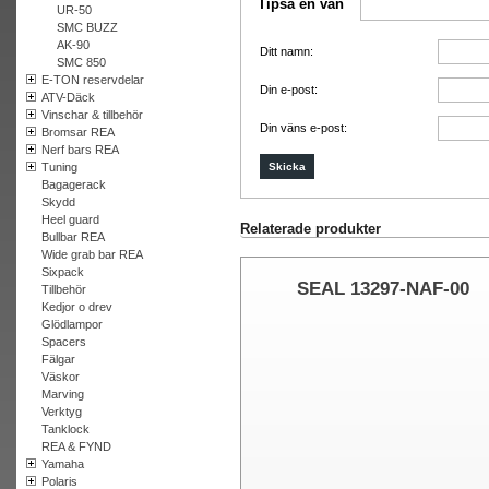
Tipsa en vän
UR-50
SMC BUZZ
AK-90
Ditt namn:
SMC 850
E-TON reservdelar
Din e-post:
ATV-Däck
Vinschar & tillbehör
Din väns e-post:
Bromsar REA
Nerf bars REA
Tuning
Bagagerack
Skydd
Heel guard
Relaterade produkter
Bullbar REA
Wide grab bar REA
Sixpack
SEAL 13297-NAF-00
Tillbehör
Kedjor o drev
Glödlampor
Spacers
Fälgar
Väskor
Marving
Verktyg
Tanklock
REA & FYND
Yamaha
Polaris