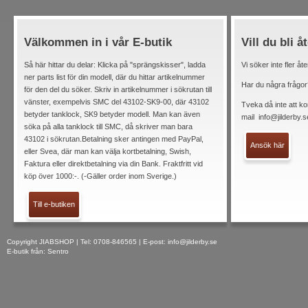
Välkommen in i vår E-butik
Vill du bli å
Så här hittar du delar: Klicka på "sprängskisser", ladda
Vi söker inte fler åt
ner parts list för din modell, där du hittar artikelnummer
Har du några frågor
för den del du söker. Skriv in artikelnummer i sökrutan till
vänster, exempelvis SMC del 43102-SK9-00, där 43102
Tveka då inte att ko
betyder tanklock, SK9 betyder modell. Man kan även
mail
info@jilderby.s
söka på alla tanklock till SMC, då skriver man bara
43102 i sökrutan.Betalning sker antingen med PayPal,
Ansök här
eller Svea, där man kan välja kortbetalning, Swish,
Faktura eller direktbetalning via din Bank. Fraktfritt vid
köp över 1000:-. (-Gäller order inom Sverige.)
Till e-butiken
Copyright JIABSHOP | Tel: 0708-846565 | E-post:
info@jilderby.se
E-butik från: Sentro