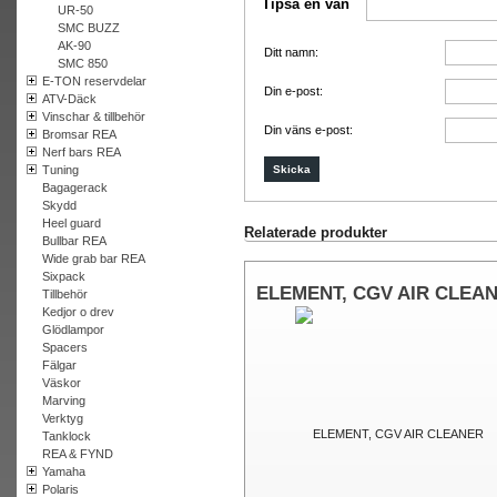
Tipsa en vän
UR-50
SMC BUZZ
AK-90
Ditt namn:
SMC 850
E-TON reservdelar
Din e-post:
ATV-Däck
Vinschar & tillbehör
Din väns e-post:
Bromsar REA
Nerf bars REA
Tuning
Bagagerack
Skydd
Heel guard
Relaterade produkter
Bullbar REA
Wide grab bar REA
Sixpack
ELEMENT, CGV AIR CLEA
Tillbehör
Kedjor o drev
Glödlampor
Spacers
Fälgar
Väskor
Marving
Verktyg
Tanklock
REA & FYND
Yamaha
Polaris