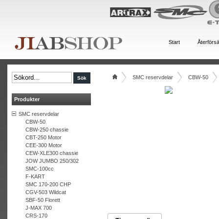
Start
Återförsä
SMC reservdelar
CBW-50
Produkter
SMC reservdelar
CBW-50
CBW-250 chassie
CBT-250 Motor
CEE-300 Motor
CEW-XLE300 chassie
JOW JUMBO 250/302
SMC-100cc
F-KART
SMC 170-200 CHP
CGV-503 Wildcat
SBF-50 Florett
J-MAX 700
CRS-170