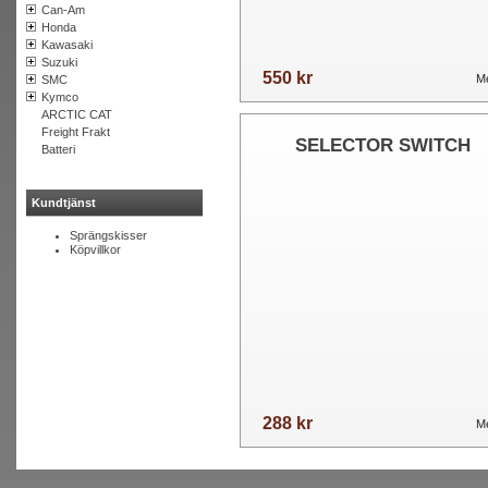
Can-Am
Honda
Kawasaki
Suzuki
550 kr
Me
SMC
Kymco
ARCTIC CAT
Freight Frakt
SELECTOR SWITCH
Batteri
Kundtjänst
Sprängskisser
Köpvillkor
288 kr
Me