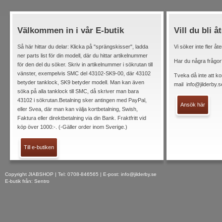
Välkommen in i vår E-butik
Vill du bli å
Så här hittar du delar: Klicka på "sprängskisser", ladda
Vi söker inte fler åt
ner parts list för din modell, där du hittar artikelnummer
Har du några frågor
för den del du söker. Skriv in artikelnummer i sökrutan till
vänster, exempelvis SMC del 43102-SK9-00, där 43102
Tveka då inte att ko
betyder tanklock, SK9 betyder modell. Man kan även
mail
info@jilderby.s
söka på alla tanklock till SMC, då skriver man bara
43102 i sökrutan.Betalning sker antingen med PayPal,
Ansök här
eller Svea, där man kan välja kortbetalning, Swish,
Faktura eller direktbetalning via din Bank. Fraktfritt vid
köp över 1000:-. (-Gäller order inom Sverige.)
Till e-butiken
Copyright JIABSHOP | Tel: 0708-846565 | E-post:
info@jilderby.se
E-butik från: Sentro