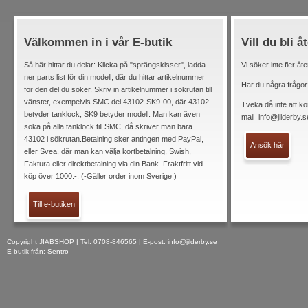
Välkommen in i vår E-butik
Vill du bli å
Så här hittar du delar: Klicka på "sprängskisser", ladda
Vi söker inte fler åt
ner parts list för din modell, där du hittar artikelnummer
Har du några frågor
för den del du söker. Skriv in artikelnummer i sökrutan till
vänster, exempelvis SMC del 43102-SK9-00, där 43102
Tveka då inte att ko
betyder tanklock, SK9 betyder modell. Man kan även
mail
info@jilderby.s
söka på alla tanklock till SMC, då skriver man bara
43102 i sökrutan.Betalning sker antingen med PayPal,
Ansök här
eller Svea, där man kan välja kortbetalning, Swish,
Faktura eller direktbetalning via din Bank. Fraktfritt vid
köp över 1000:-. (-Gäller order inom Sverige.)
Till e-butiken
Copyright JIABSHOP | Tel: 0708-846565 | E-post:
info@jilderby.se
E-butik från: Sentro