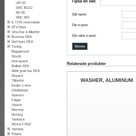
Tipsa en vän
UR-50
SMC BUZZ
AK-90
Ditt namn:
SMC 850
E-TON reservdelar
Din e-post:
ATV-Däck
Vinschar & tillbehör
Din väns e-post:
Bromsar REA
Nerf bars REA
Tuning
Bagagerack
Skydd
Heel guard
Relaterade produkter
Bullbar REA
Wide grab bar REA
Sixpack
WASHER, ALUMINUM
Tillbehör
Kedjor o drev
6.5*11.3*1.6
Glödlampor
Spacers
Fälgar
Väskor
Marving
Verktyg
Tanklock
REA & FYND
Yamaha
Polaris