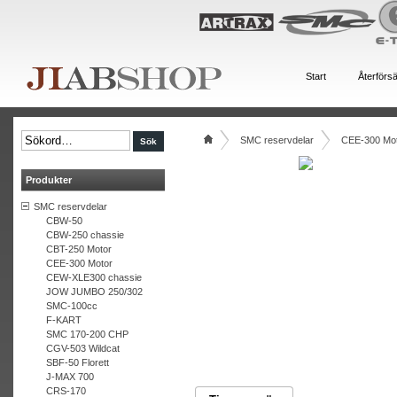
Start
Återförsä
SMC reservdelar
CEE-300 Mo
Produkter
SMC reservdelar
CBW-50
CBW-250 chassie
CBT-250 Motor
CEE-300 Motor
CEW-XLE300 chassie
JOW JUMBO 250/302
SMC-100cc
F-KART
SMC 170-200 CHP
CGV-503 Wildcat
SBF-50 Florett
J-MAX 700
CRS-170