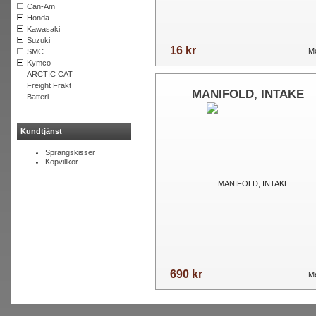
Can-Am
Honda
Kawasaki
Suzuki
16 kr
Me
SMC
Kymco
ARCTIC CAT
Freight Frakt
MANIFOLD, INTAKE
Batteri
Kundtjänst
Sprängskisser
Köpvillkor
690 kr
Me