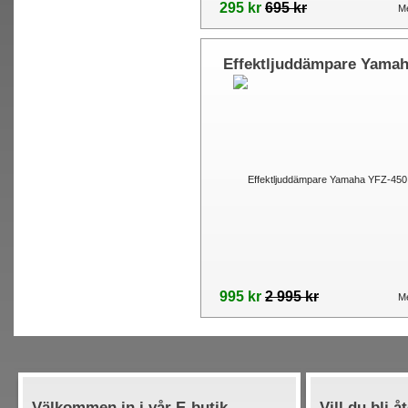
295 kr
695 kr
Me
Effektljuddämpare Yama
YFZ-450
995 kr
2 995 kr
Me
Välkommen in i vår E-butik
Vill du bli å