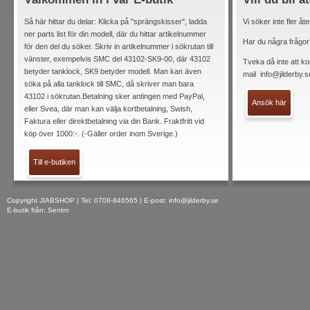
Så här hittar du delar: Klicka på "sprängskisser", ladda
Vi söker inte fler åt
ner parts list för din modell, där du hittar artikelnummer
Har du några frågor
för den del du söker. Skriv in artikelnummer i sökrutan till
vänster, exempelvis SMC del 43102-SK9-00, där 43102
Tveka då inte att ko
betyder tanklock, SK9 betyder modell. Man kan även
mail
info@jilderby.s
söka på alla tanklock till SMC, då skriver man bara
43102 i sökrutan.Betalning sker antingen med PayPal,
Ansök här
eller Svea, där man kan välja kortbetalning, Swish,
Faktura eller direktbetalning via din Bank. Fraktfritt vid
köp över 1000:-. (-Gäller order inom Sverige.)
Till e-butiken
Copyright JIABSHOP | Tel: 0708-846565 | E-post:
info@jilderby.se
E-butik från: Sentro