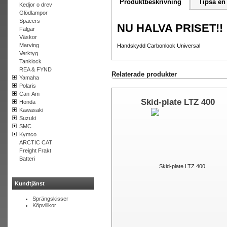
Produktbeskrivning
Tipsa en
Kedjor o drev
Glödlampor
Spacers
NU HALVA PRISET!!
Fälgar
Väskor
Marving
Handskydd Carbonlook Universal
Verktyg
Tanklock
REA & FYND
Relaterade produkter
Yamaha
Polaris
Can-Am
Skid-plate LTZ 400
Honda
Kawasaki
Suzuki
SMC
Kymco
ARCTIC CAT
Freight Frakt
Batteri
Kundtjänst
Sprängskisser
Köpvillkor