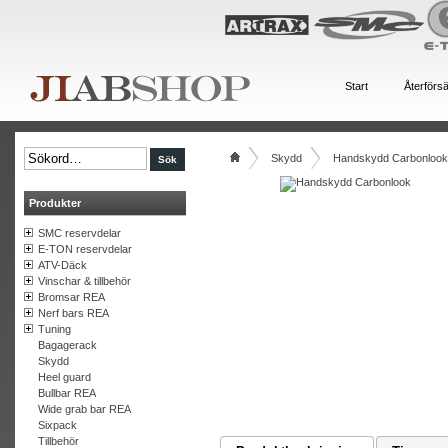
Start
Återförsä
Skydd
Handskydd Carbonlook
Produkter
SMC reservdelar
E-TON reservdelar
ATV-Däck
Vinschar & tillbehör
Bromsar REA
Nerf bars REA
Tuning
Bagagerack
Skydd
Heel guard
Bullbar REA
Wide grab bar REA
Sixpack
Tillbehör