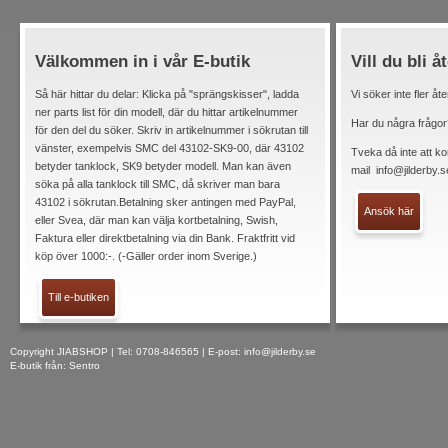
Välkommen in i vår E-butik
Vill du bli å
Så här hittar du delar: Klicka på "sprängskisser", ladda
Vi söker inte fler åt
ner parts list för din modell, där du hittar artikelnummer
Har du några frågor
för den del du söker. Skriv in artikelnummer i sökrutan till
vänster, exempelvis SMC del 43102-SK9-00, där 43102
Tveka då inte att ko
betyder tanklock, SK9 betyder modell. Man kan även
mail
info@jilderby.s
söka på alla tanklock till SMC, då skriver man bara
43102 i sökrutan.Betalning sker antingen med PayPal,
Ansök här
eller Svea, där man kan välja kortbetalning, Swish,
Faktura eller direktbetalning via din Bank. Fraktfritt vid
köp över 1000:-. (-Gäller order inom Sverige.)
Till e-butiken
Copyright JIABSHOP | Tel: 0708-846565 | E-post:
info@jilderby.se
E-butik från: Sentro