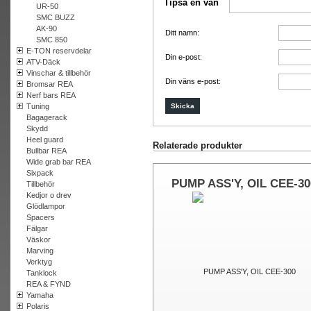
Tipsa en vän
UR-50
SMC BUZZ
AK-90
Ditt namn:
SMC 850
E-TON reservdelar
Din e-post:
ATV-Däck
Vinschar & tillbehör
Din väns e-post:
Bromsar REA
Nerf bars REA
Tuning
Bagagerack
Skydd
Heel guard
Relaterade produkter
Bullbar REA
Wide grab bar REA
Sixpack
PUMP ASS'Y, OIL CEE-30
Tillbehör
Kedjor o drev
Glödlampor
Spacers
Fälgar
Väskor
Marving
Verktyg
Tanklock
REA & FYND
Yamaha
Polaris