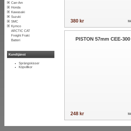
Can-Am
Honda
Kawasaki
Suzuki
380 kr
Me
SMC
Kymco
ARCTIC CAT
Freight Frakt
PISTON 57mm CEE-300
Batteri
Kundtjänst
Sprängskisser
Köpvillkor
248 kr
Me