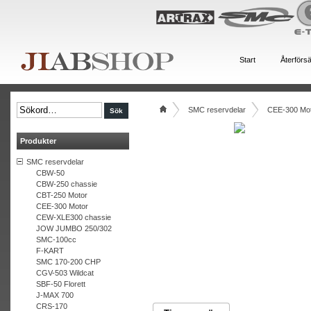
Start
Återförsä
SMC reservdelar
CEE-300 Mo
Produkter
SMC reservdelar
CBW-50
CBW-250 chassie
CBT-250 Motor
CEE-300 Motor
CEW-XLE300 chassie
JOW JUMBO 250/302
SMC-100cc
F-KART
SMC 170-200 CHP
CGV-503 Wildcat
SBF-50 Florett
J-MAX 700
CRS-170