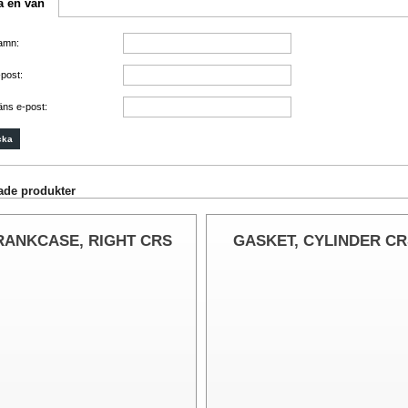
a en vän
namn:
-post:
äns e-post:
ade produkter
RANKCASE, RIGHT CRS
GASKET, CYLINDER CR