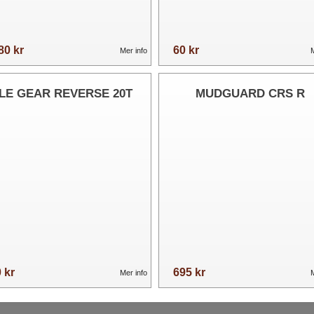
80 kr
60 kr
Mer info
M
DLE GEAR REVERSE 20T
MUDGUARD CRS R
 kr
695 kr
Mer info
M