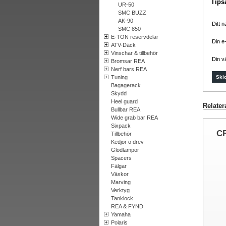
Tips
UR-50
SMC BUZZ
AK-90
Ditt 
SMC 850
E-TON reservdelar
Din e
ATV-Däck
Vinschar & tillbehör
Din v
Bromsar REA
Nerf bars REA
Tuning
Bagagerack
Skydd
Heel guard
Relater
Bullbar REA
Wide grab bar REA
Sixpack
C
Tillbehör
Kedjor o drev
Glödlampor
Spacers
Fälgar
Väskor
Marving
Verktyg
Tanklock
REA & FYND
Yamaha
Polaris