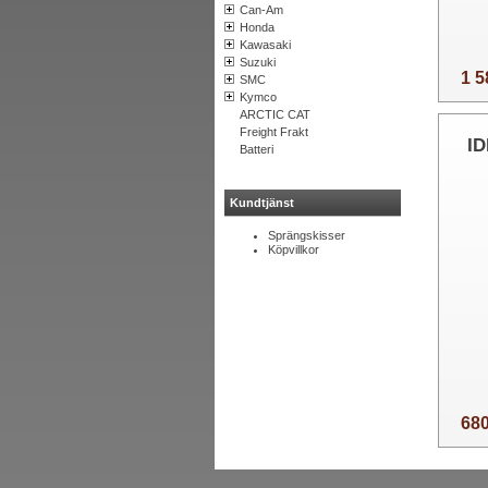
Can-Am
Honda
Kawasaki
Suzuki
1 5
SMC
Kymco
ARCTIC CAT
Freight Frakt
I
Batteri
Kundtjänst
Sprängskisser
Köpvillkor
680