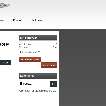
 oss
Kontakt
Mitt konto
Din kundvagn
ASE
Antal varor:
0
Summa:
0 kr
Hur handlar man?
Till kundvagnen
Till kassan
Nyhetsbrev
Klicka här för att avregistrera dig