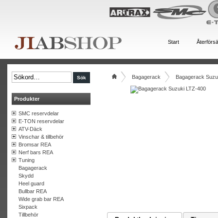
Start
Återförsä
Bagagerack
Bagagerack Suzu
Produkter
SMC reservdelar
E-TON reservdelar
ATV-Däck
Vinschar & tillbehör
Bromsar REA
Nerf bars REA
Tuning
Bagagerack
Skydd
Heel guard
Bullbar REA
Wide grab bar REA
Sixpack
Tillbehör