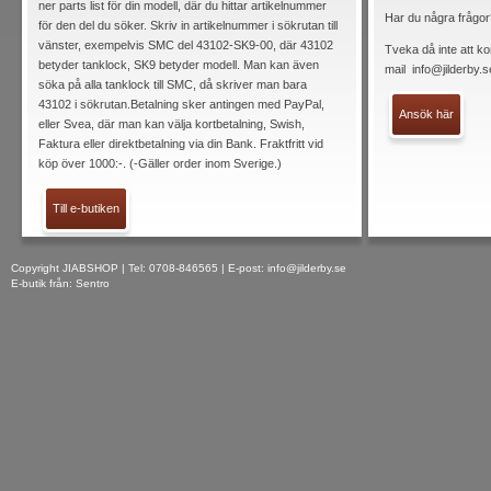
ner parts list för din modell, där du hittar artikelnummer
Har du några frågor
för den del du söker. Skriv in artikelnummer i sökrutan till
vänster, exempelvis SMC del 43102-SK9-00, där 43102
Tveka då inte att ko
betyder tanklock, SK9 betyder modell. Man kan även
mail
info@jilderby.s
söka på alla tanklock till SMC, då skriver man bara
43102 i sökrutan.Betalning sker antingen med PayPal,
Ansök här
eller Svea, där man kan välja kortbetalning, Swish,
Faktura eller direktbetalning via din Bank. Fraktfritt vid
köp över 1000:-. (-Gäller order inom Sverige.)
Till e-butiken
Copyright JIABSHOP | Tel: 0708-846565 | E-post:
info@jilderby.se
E-butik från: Sentro