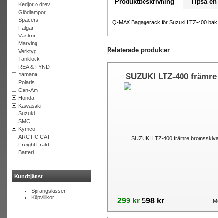
Produktbeskrivning
Tipsa en
Kedjor o drev
Glödlampor
Spacers
Q-MAX Bagagerack för Suzuki LTZ-400 bak S
Fälgar
Väskor
Marving
Relaterade produkter
Verktyg
Tanklock
REA & FYND
Yamaha
SUZUKI LTZ-400 främre
Polaris
bromsskiva
Can-Am
Honda
Kawasaki
Suzuki
SMC
Kymco
ARCTIC CAT
Freight Frakt
Batteri
Kundtjänst
Sprängskisser
Köpvillkor
299 kr
598 kr
Me